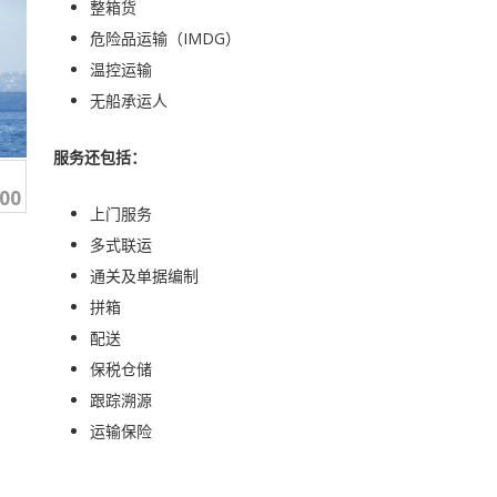
整箱货
危险品运输（IMDG）
温控运输
无船承运人
服务还包括：
300
上门服务
多式联运
通关及单据编制
拼箱
配送
保税仓储
跟踪溯源
运输保险