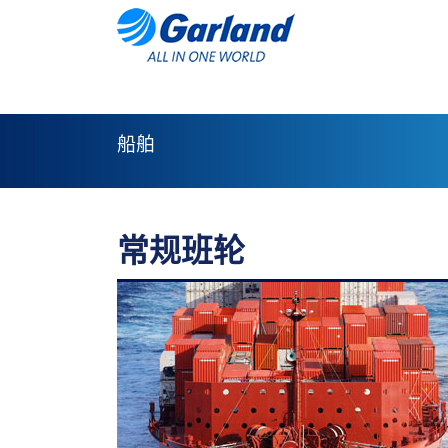
船舶
常规班轮