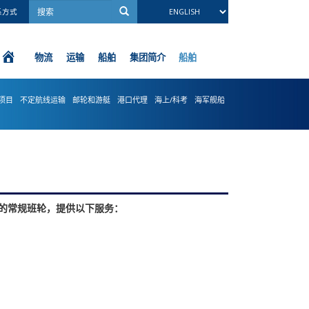
系方式
船舶
物流
运输
船舶
集团简介
项目
不定航线运输
邮轮和游艇
港口代理
海上/科考
海军舰船
的常规班轮，提供以下服务：