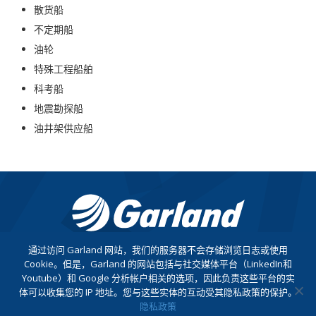
散货船
不定期船
油轮
特殊工程船舶
科考船
地震勘探船
油井架供应船
通过访问 Garland 网站，我们的服务器不会存储浏览日志或使用
Cookie。但是，Garland 的网站包括与社交媒体平台（LinkedIn和
联系方式
Youtube）和 Google 分析帐户相关的选项，因此负责这些平台的实
体可以收集您的 IP 地址。您与这些实体的互动受其隐私政策的保护。
隐私政策
查看公司隐私政策（英语）