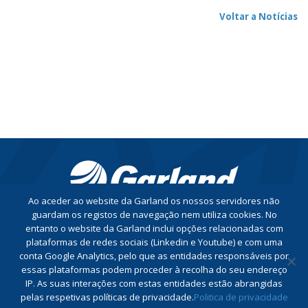
Voltar a Notícias
Ao aceder ao website da Garland os nossos servidores não
guardam os registos de navegação nem utiliza cookies. No
entanto o website da Garland inclui opções relacionadas com
CONTACTE-NOS
plataformas de redes sociais (Linkedin e Youtube) e com uma
conta Google Analytics, pelo que as entidades responsáveis por
essas plataformas podem proceder à recolha do seu endereço
Conheça a nossa Política de Privacidade
IP. As suas interações com estas entidades estão abrangidas
Conheça a nossa Política do Sistema de Gestão Integrado
pelas respetivas políticas de privacidade.
Politica de privacidade
Livro de Reclamações