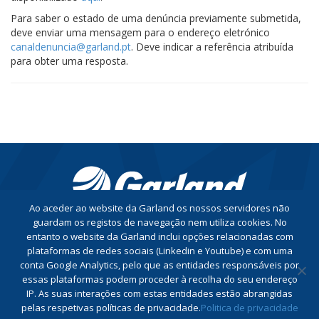
Para saber o estado de uma denúncia previamente submetida,
deve enviar uma mensagem para o endereço eletrónico
canaldenuncia@garland.pt
. Deve indicar a referência atribuída
para obter uma resposta.
Ao aceder ao website da Garland os nossos servidores não
guardam os registos de navegação nem utiliza cookies. No
entanto o website da Garland inclui opções relacionadas com
CONTACTE-NOS
plataformas de redes sociais (Linkedin e Youtube) e com uma
conta Google Analytics, pelo que as entidades responsáveis por
essas plataformas podem proceder à recolha do seu endereço
Conheça a nossa Política de Privacidade
IP. As suas interações com estas entidades estão abrangidas
Conheça a nossa Política do Sistema de Gestão Integrado
pelas respetivas políticas de privacidade.
Politica de privacidade
Livro de Reclamações