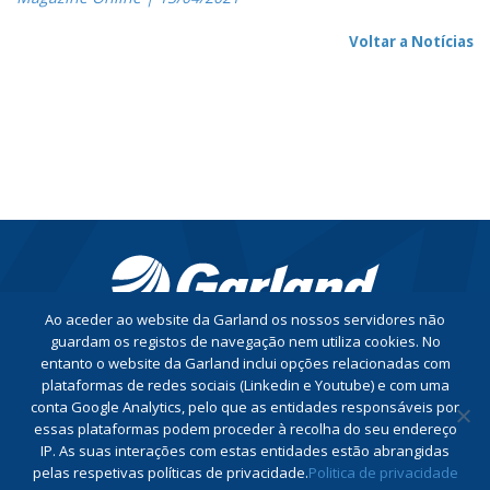
Voltar a Notícias
Ao aceder ao website da Garland os nossos servidores não
guardam os registos de navegação nem utiliza cookies. No
entanto o website da Garland inclui opções relacionadas com
CONTACTE-NOS
plataformas de redes sociais (Linkedin e Youtube) e com uma
conta Google Analytics, pelo que as entidades responsáveis por
essas plataformas podem proceder à recolha do seu endereço
Conheça a nossa Política de Privacidade
IP. As suas interações com estas entidades estão abrangidas
Conheça a nossa Política do Sistema de Gestão Integrado
pelas respetivas políticas de privacidade.
Politica de privacidade
Livro de Reclamações