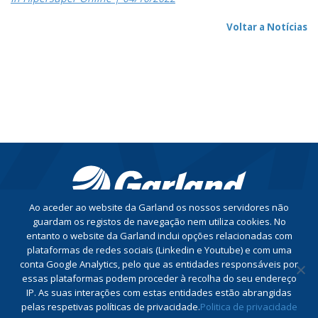
Voltar a Notícias
Ao aceder ao website da Garland os nossos servidores não
guardam os registos de navegação nem utiliza cookies. No
entanto o website da Garland inclui opções relacionadas com
CONTACTE-NOS
plataformas de redes sociais (Linkedin e Youtube) e com uma
conta Google Analytics, pelo que as entidades responsáveis por
essas plataformas podem proceder à recolha do seu endereço
Conheça a nossa Política de Privacidade
IP. As suas interações com estas entidades estão abrangidas
Conheça a nossa Política do Sistema de Gestão Integrado
pelas respetivas políticas de privacidade.
Politica de privacidade
Livro de Reclamações