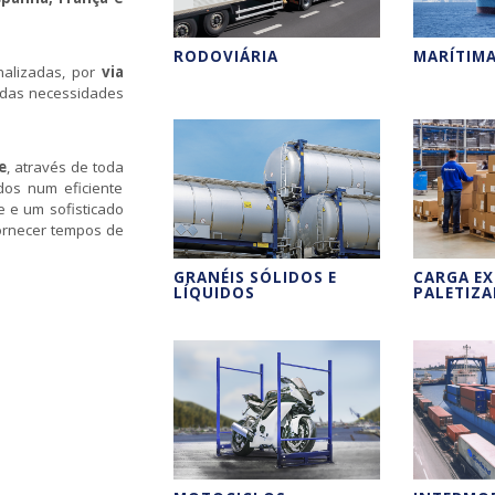
RODOVIÁRIA
MARÍTIM
nalizadas, por
via
 das necessidades
e
, através de toda
dos num eficiente
e e um sofisticado
ornecer tempos de
GRANÉIS SÓLIDOS E
CARGA E
LÍQUIDOS
PALETIZ