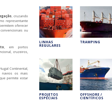
vegação
, cruzando
omo representante
 permitem oferecer
 convencionais ou
LINHAS
TRAMPING
REGULARES
to
, em portos
cional, cruzeiros,
rtugal Continental,
e navios os mais
que permite estar
PROJETOS
OFFSHORE /
ESPECIAIS
CIENTÍFICOS