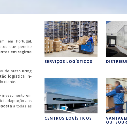
m em Portugal,
ticos que permite
ientes em regime
SERVIÇOS LOGÍSTICOS
DISTRIBU
so de outsourcing
tão logística
in-
o cliente.
o investimento em
ácil adaptação aos
sposta
a todas as
CENTROS LOGÍSTICOS
VANTAGE
OUTSOUR