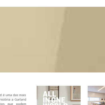
d é uma das mais
istória a Garland
ócios que podem