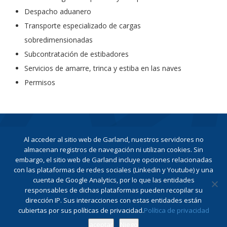
Despacho aduanero
Transporte especializado de cargas
sobredimensionadas
Subcontratación de estibadores
Servicios de amarre, trinca y estiba en las naves
Permisos
Al acceder al sitio web de Garland, nuestros servidores no
almacenan registros de navegación ni utilizan cookies. Sin
embargo, el sitio web de Garland incluye opciones relacionadas
con las plataformas de redes sociales (Linkedin y Youtube) y una
cuenta de Google Analytics, por lo que las entidades
CONTÁCTENOS
responsables de dichas plataformas pueden recopilar su
dirección IP. Sus interacciones con estas entidades están
cubiertas por sus políticas de privacidad.
Política de privacidad
Política de privacidad (inglés)
Libro de quejas
aceptar
Niego